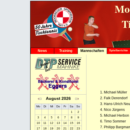
Mo
T
News
Training
Mannschaften
Spielberichte
1. Herren
2. Herren
3. Herren
4. Herren
5. Herren
6. Herren
7. Herren
Michael Müller
1. Damen
August 2026
Falk Derendorf
1. Jungen
Hans-Ulrich Ne
2. Jungen
Mo
Di
Mi
Do
Fr
Sa
So
Nico Jürgens
1. Schüler
1
2
Michael Herbon
2. Schüler
3
4
5
6
7
8
9
Timo Sommer
10
11
12
13
14
15
16
Philipp Bargma
17
18
19
20
21
22
23