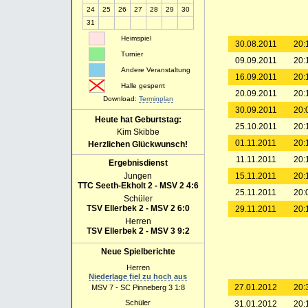
24
25
26
27
28
29
30
31
Heimspiel
30.08.2011
20:
Turnier
09.09.2011
20:
Andere Veranstaltung
16.09.2011
20:
Halle gesperrt
20.09.2011
20:
Download:
Terminplan
30.09.2011
20:
Heute hat Geburtstag:
25.10.2011
20:
Kim Skibbe
01.11.2011
20:
Herzlichen Glückwunsch!
11.11.2011
20:
Ergebnisdienst
Jungen
15.11.2011
20:
TTC Seeth-Ekholt 2 - MSV 2 4:6
25.11.2011
20:
Schüler
TSV Ellerbek 2 - MSV 2 6:0
29.11.2011
20:
Herren
TSV Ellerbek 2 - MSV 3 9:2
Neue Spielberichte
Herren
Niederlage fiel zu hoch aus
27.01.2012
20:
MSV 7 - SC Pinneberg 3 1:8
Schüler
31.01.2012
20: