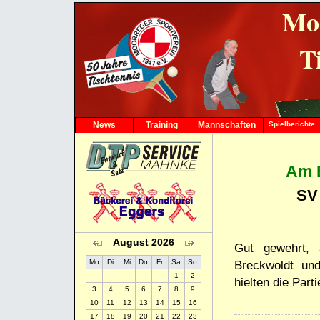
Mo
T
News
Training
Mannschaften
Spielberichte
1. Herren
2. Herren
3. Herren
Am E
4. Herren
SV 
5. Herren
6. Herren
7. Herren
8. Herren
August 2026
Gut gewehrt, 
1. Damen
2. Damen
Mo
Di
Mi
Do
Fr
Sa
So
Breckwoldt un
1. Jungen-18
1
2
hielten die Parti
2. Jungen-18
3
4
5
6
7
8
9
1. Jungen-15
10
11
12
13
14
15
16
2. Jungen-15
17
18
19
20
21
22
23