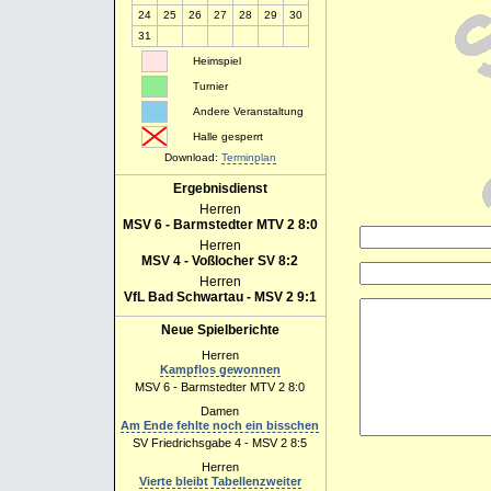
1. Mädchen-15
24
25
26
27
28
29
30
31
Heimspiel
Turnier
Andere Veranstaltung
Halle gesperrt
Download:
Terminplan
Ergebnisdienst
Herren
MSV 6 - Barmstedter MTV 2 8:0
Herren
MSV 4 - Voßlocher SV 8:2
Herren
VfL Bad Schwartau - MSV 2 9:1
Neue Spielberichte
Herren
Kampflos gewonnen
MSV 6 - Barmstedter MTV 2 8:0
Damen
Am Ende fehlte noch ein bisschen
SV Friedrichsgabe 4 - MSV 2 8:5
Herren
Vierte bleibt Tabellenzweiter