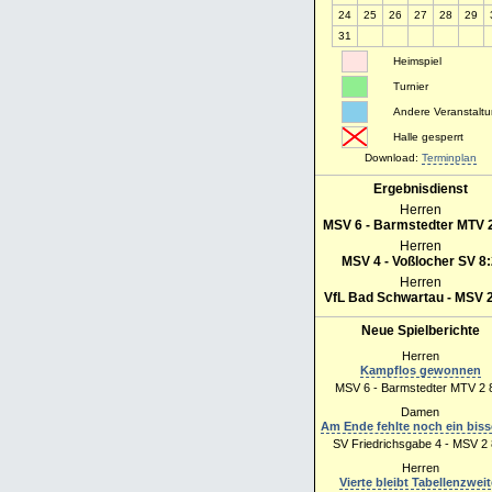
24
25
26
27
28
29
31
Heimspiel
Turnier
Andere Veranstalt
Halle gesperrt
Download:
Terminplan
Ergebnisdienst
Herren
MSV 6 - Barmstedter MTV 2
Herren
MSV 4 - Voßlocher SV 8
Herren
VfL Bad Schwartau - MSV 2
Neue Spielberichte
Herren
Kampflos gewonnen
MSV 6 - Barmstedter MTV 2 
Damen
Am Ende fehlte noch ein bis
SV Friedrichsgabe 4 - MSV 2 
Herren
Vierte bleibt Tabellenzweit