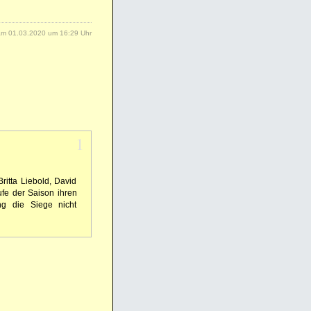
m 01.03.2020 um 16:29 Uhr
1
ritta Liebold, David
fe der Saison ihren
ng die Siege nicht