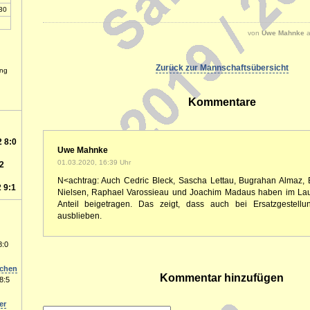
1. Mädchen-15
30
Hochzeit von Melli
und Lars am 16.
Mai 2009
von
Uwe Mahnke
a
Zurück zur Mannschaftsübersicht
ung
Kommentare
 8:0
Uwe Mahnke
01.03.2020, 16:39 Uhr
:2
N<achtrag: Auch Cedric Bleck, Sascha Lettau, Bugrahan Almaz, B
 9:1
Nielsen, Raphael Varossieau und Joachim Madaus haben im Lau
Anteil beigetragen. Das zeigt, dass auch bei Ersatzgestellu
ausblieben.
8:0
schen
Kommentar hinzufügen
8:5
er