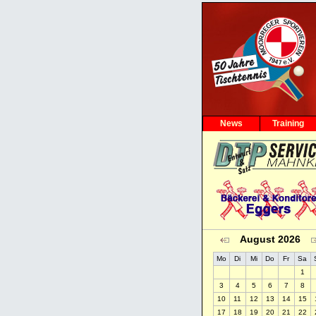
News
Training
August 2026
Mo
Di
Mi
Do
Fr
Sa
1
3
4
5
6
7
8
10
11
12
13
14
15
17
18
19
20
21
22