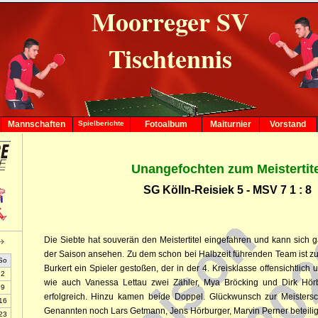
Moorreger SV
Tischtennis
Mannschaften
Spielberichte
Fotoalbum
Maiturnier
Vorstand
1. Herren
German Open
2005 in
2. Herren
Magdeburg
3. Herren
Unangefochten zum Meistertite
Fußball-Turnier
4. Herren
"Wilde 30er" 2005
SG Kölln-Reisiek 5 - MSV 7 1 : 8
5. Herren
Tischtennis-WM in
Shanghai 2005
6. Herren
Hochzeit von
7. Herren
Joanna und
8. Herren
Michael am 1.
Die Siebte hat souverän den Meistertitel eingefahren und kann sich 
1. Damen
September 2007
der Saison ansehen. Zu dem schon bei Halbzeit führenden Team ist z
in Uetersen
2. Damen
So
Burkert ein Spieler gestoßen, der in der 4. Kreisklasse offensichtlich un
World Team Cup
1. Jungen-18
2
2007 in
wie auch Vanessa Lettau zwei Zähler, Mya Bröcking und Dirk Hör
2. Jungen-18
9
Magdeburg
erfolgreich. Hinzu kamen beide Doppel. Glückwunsch zur Meistersc
1. Jungen-15
16
MSV in der
Genannten noch Lars Getmann, Jens Hörburger, Marvin Perner beteilig
2. Jungen-15
23
Landesliga