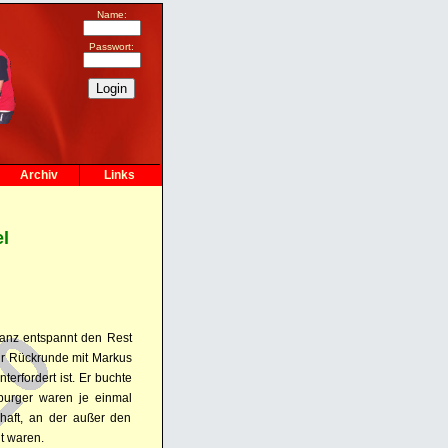
Name:
Passwort:
Archiv
Links
l
ganz entspannt den Rest
ur Rückrunde mit Markus
terfordert ist. Er buchte
burger waren je einmal
haft, an der außer den
t waren.