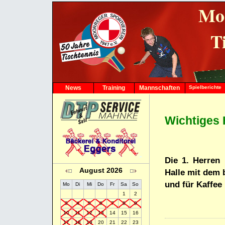
Mo
T
News
Training
Mannschaften
Spielberichte
1. Herren
2. Herren
3. Herren
Wichtiges 
4. Herren
5. Herren
6. Herren
7. Herren
Die 1. Herren
1. Jungen-15
August 2026
Halle mit dem 
und für Kaffee
Mo
Di
Mi
Do
Fr
Sa
So
1
2
3
4
5
6
7
8
9
10
11
12
13
14
15
16
17
18
19
20
21
22
23