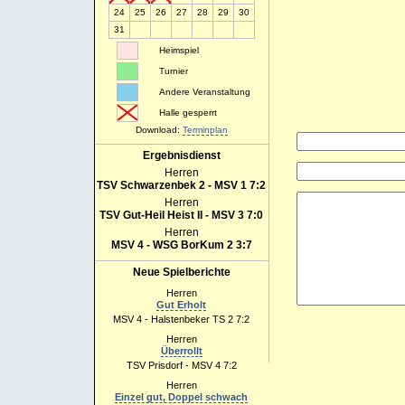
24
25
26
27
28
29
30
31
Heimspiel
Turnier
Andere Veranstaltung
Halle gesperrt
Download:
Terminplan
Ergebnisdienst
Herren
TSV Schwarzenbek 2 - MSV 1 7:2
Herren
TSV Gut-Heil Heist II - MSV 3 7:0
Herren
MSV 4 - WSG BorKum 2 3:7
Neue Spielberichte
Herren
Gut Erholt
MSV 4 - Halstenbeker TS 2 7:2
Herren
Überrollt
TSV Prisdorf - MSV 4 7:2
Herren
Einzel gut, Doppel schwach