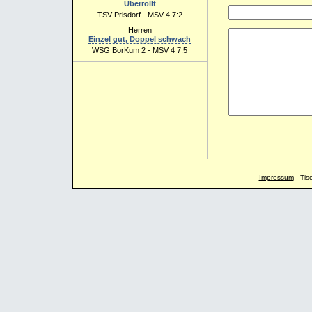
Überrollt
TSV Prisdorf - MSV 4 7:2
Herren
Einzel gut, Doppel schwach
WSG BorKum 2 - MSV 4 7:5
Impressum
-
Tis