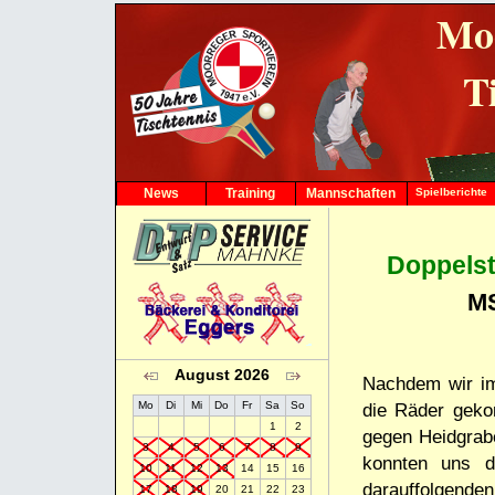
Mo
T
News
Training
Mannschaften
Spielberichte
1. Herren
2. Herren
3. Herren
Doppelst
4. Herren
MS
5. Herren
6. Herren
7. Herren
1. Jungen-15
August 2026
Nachdem wir im 
Mo
Di
Mi
Do
Fr
Sa
So
die Räder geko
1
2
gegen Heidgrabe
3
4
5
6
7
8
9
konnten uns d
10
11
12
13
14
15
16
darauffolgende
17
18
19
20
21
22
23